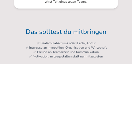
wirst Teil eines tollen Teams.
Das solltest du mitbringen
✅ Realschulabschluss oder (Fach-)Abitur
✅ Interesse an Immobilien, Organisation und Wirtschaft
✅ Freude an Teamarbeit und Kommunikation
✅ Motivation, mitzugestalten statt nur mitzulaufen
Das bieten wir dir
🎯 Spannende Ausbildung
Mit echten Projekten, Verantwortung und Abwechslung von
Anfang an.